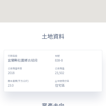
土地資料
行政區段
地號
宜蘭縣壯圍鄉古結段
838-8
公告現值年度
公告現值
2018
23,502
謄本面積(平方公尺)
土地使用分區
23.0
住宅區
黨產去向