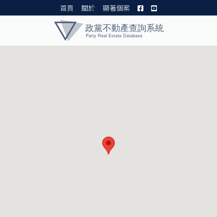
首頁
關於
顯著個案
黨產資料庫 I