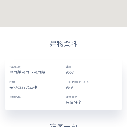
建物資料
行政區段
建號
臺東縣台東市台東段
9553
門牌
申報面積(平方公尺)
長沙街396號2樓
96.9
建物名稱
建物用途
集合住宅
黨產去向