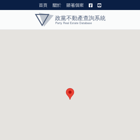
首頁
關於
顯著個案
黨產資料庫 I