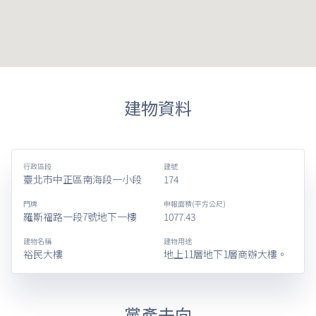
建物資料
行政區段
建號
臺北市中正區南海段一小段
174
門牌
申報面積(平方公尺)
羅斯福路一段7號地下一樓
1077.43
建物名稱
建物用途
裕民大樓
地上11層地下1層商辦大樓。
黨產去向