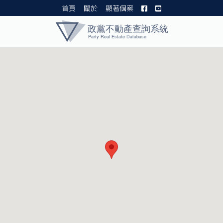
首頁
關於
顯著個案
黨產資料庫 I