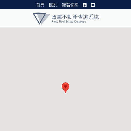
首頁
關於
顯著個案
黨產資料庫 I