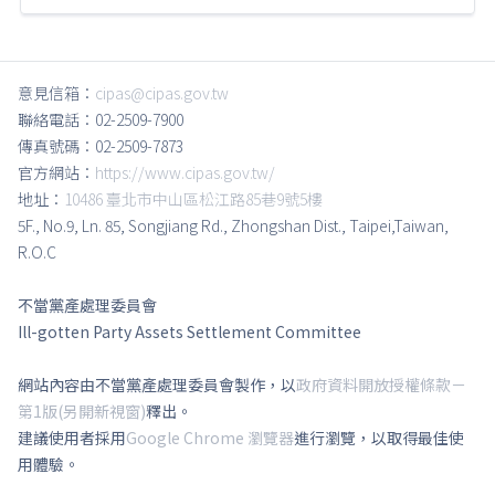
意見信箱：
cipas@cipas.gov.tw
聯絡電話：02-2509-7900
傳真號碼：02-2509-7873
官方網站：
https://www.cipas.gov.tw/
地址：
10486 臺北市中山區松江路85巷9號5樓
5F., No.9, Ln. 85, Songjiang Rd., Zhongshan Dist., Taipei,Taiwan,
R.O.C
不當黨產處理委員會
Ill-gotten Party Assets Settlement Committee
網站內容由不當黨產處理委員會製作，以
政府資料開放授權條款－
第1版(另開新視窗)
釋出。
建議使用者採用
Google Chrome 瀏覽器
進行瀏覽，以取得最佳使
用體驗。