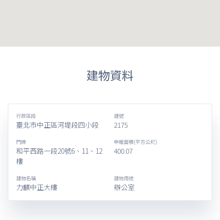
建物資料
行政區段
建號
臺北市中正區河堤段四小段
2175
門牌
申報面積(平方公尺)
和平西路一段20號6、11、12
400.07
樓
建物名稱
建物用途
力麒中正大樓
辦公室