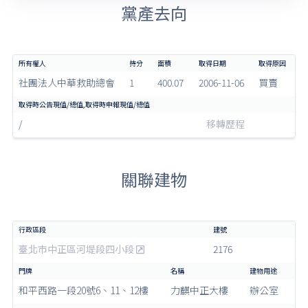
黨產去向
社團法人中華救助總會
1
400.07
2006-11-06
買賣
/
移轉歷程
關聯建物
臺北市中正區河堤段四小段
2176
和平西路一段20號6、11、12樓
力麒中正大樓
辦公室