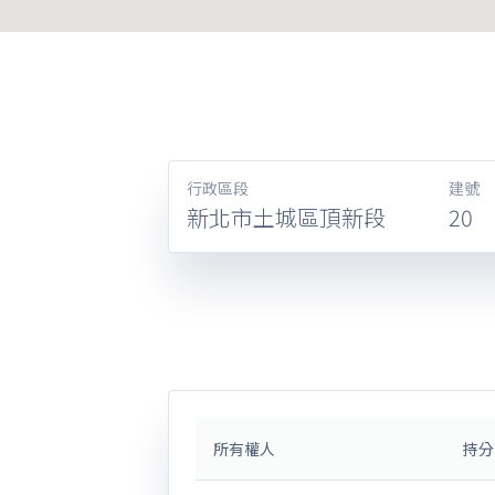
行政區段
建號
新北市土城區頂新段
20
所有權人
持分