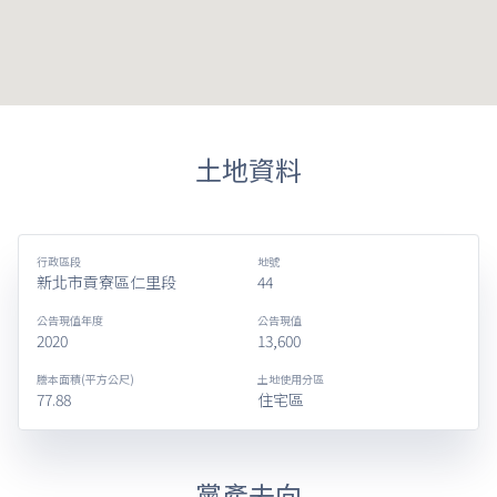
土地資料
行政區段
地號
新北市貢寮區仁里段
44
公告現值年度
公告現值
2020
13,600
謄本面積(平方公尺)
土地使用分區
77.88
住宅區
黨產去向