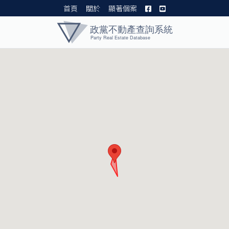
首頁
關於
顯著個案
黨產資料庫 I