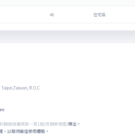
46
住宅區
, Taipei,Taiwan, R.O.C
tee
料開放授權條款－第1版(另開新視窗)
釋出。
覽，以取得最佳使用體驗。