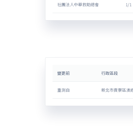
社團法人中華救助總會
1/1
變更前
行政區段
重測自
新北市貢寮區澳底