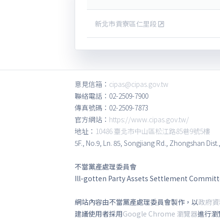
新北市貢寮區仁里段
意見信箱：
cipas@cipas.gov.tw
聯絡電話：02-2509-7900
傳真號碼：02-2509-7873
官方網站：
https://www.cipas.gov.tw/
地址：
10486 臺北市中山區松江路85巷9號5樓
5F., No.9, Ln. 85, Songjiang Rd., Zhongshan Dist.
不當黨產處理委員會
Ill-gotten Party Assets Settlement Commit
網站內容由不當黨產處理委員會製作，以
政府資
建議使用者採用
Google Chrome 瀏覽器
進行瀏