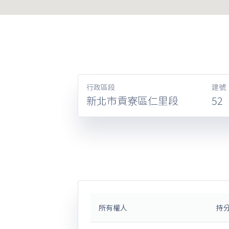
行政區段
建號
新北市貢寮區仁里段
52
所有權人
持