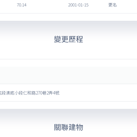
70.14
2001-01-15
更名
變更歷程
段澳底小段仁和路270巷2弄4號
關聯建物