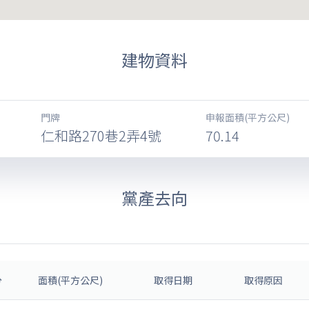
建物資料
門牌
申報面積(平方公尺)
仁和路270巷2弄4號
70.14
黨產去向
分
面積(平方公尺)
取得日期
取得原因