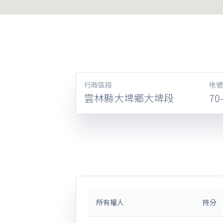
行政區段
地號
雲林縣大埤鄉大埤段
70
所有權人
持分