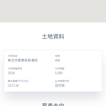
土地資料
行政區段
地號
新北市貢寮區新港段
408
公告現值年度
公告現值
2018
5,000
謄本面積(平方公尺)
土地使用分區
2272.28
住宅區
黨產去向