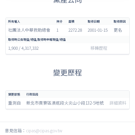
社團法人中華救助總會
1
2272.28
2001-01-15
更名
1,900 / 4,317,332
移轉歷程
變更歷程
重測自
新北市貢寮區澳底段火炎山小段132-5地號
詳細資料
意見信箱：
cipas@cipas.gov.tw