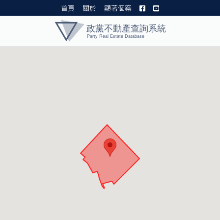
首頁
關於
顯著個案
黨產資料庫 I