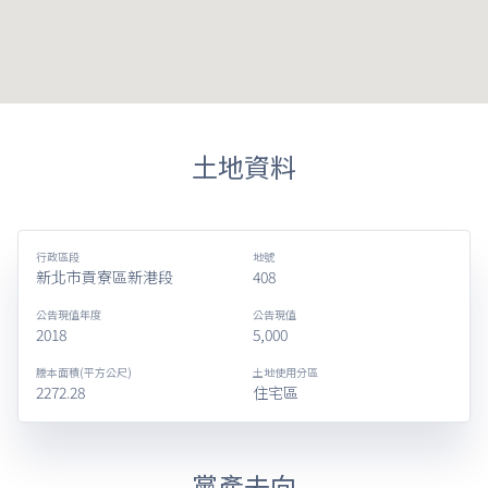
土地資料
行政區段
地號
新北市貢寮區新港段
408
公告現值年度
公告現值
2018
5,000
謄本面積(平方公尺)
土地使用分區
2272.28
住宅區
黨產去向