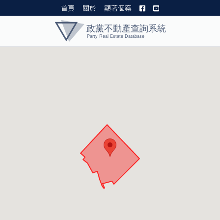
首頁
關於
顯著個案
黨產資料庫 I