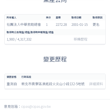
社團法人中華救助總會
1
2272.28
2001-01-15
更名
1,900 / 4,317,332
移轉歷程
變更歷程
重測自
新北市貢寮區澳底段火炎山小段132-5地號
詳細資料
意見信箱：
cipas@cipas.gov.tw