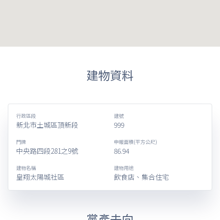
建物資料
行政區段
建號
新北市土城區頂新段
999
門牌
申報面積(平方公尺)
中央路四段281之9號
86.94
建物名稱
建物用途
皇翔太陽城社區
飲食店、集合住宅
黨產去向