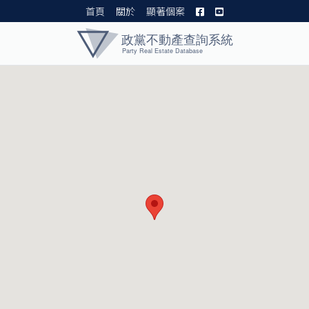
首頁
關於
顯著個案
黨產資料庫 I