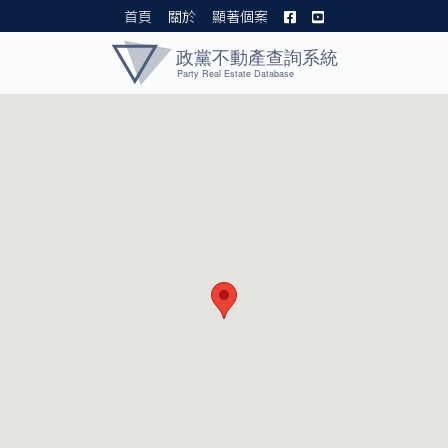
首頁
關於
顯著個案
黨產資料庫 I