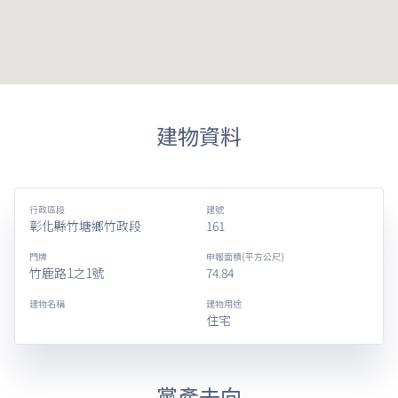
建物資料
行政區段
建號
彰化縣竹塘鄉竹政段
161
門牌
申報面積(平方公尺)
竹鹿路1之1號
74.84
建物名稱
建物用途
住宅
黨產去向