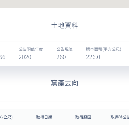
土地資料
公告現值年度
公告現值
謄本面積(平方公尺)
66
2020
260
226.0
黨產去向
方公尺)
取得日期
取得原因
取得時公