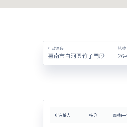
行政區段
地號
臺南市白河區竹子門段
26-
所有權人
持分
面積(平