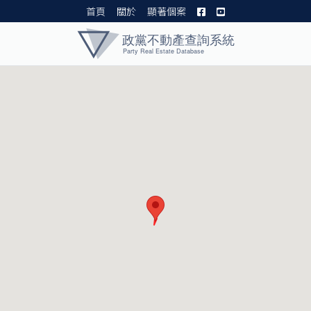
首頁
關於
顯著個案
黨產資料庫 I