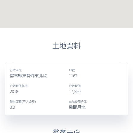
土地資料
行政區段
地號
雲林縣東勢鄉東北段
1162
公告現值年度
公告現值
2018
17,250
謄本面積(平方公尺)
土地使用分區
3.0
機關用地
黨產去向