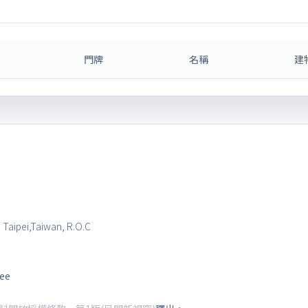
門牌
名稱
建
, Taipei,Taiwan, R.O.C
tee