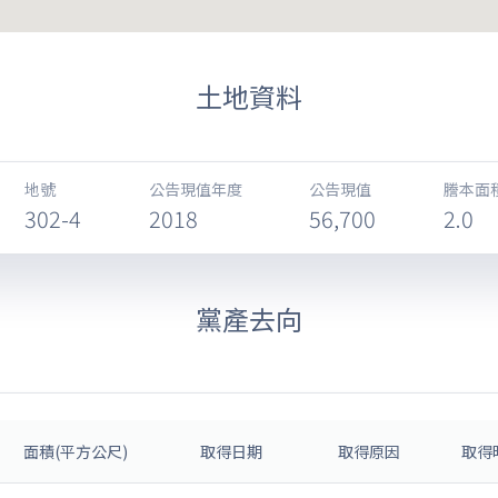
土地資料
地號
公告現值年度
公告現值
謄本面
302-4
2018
56,700
2.0
黨產去向
面積(平方公尺)
取得日期
取得原因
取得