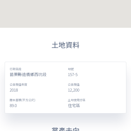
土地資料
行政區段
地號
苗栗縣造橋鄉西坑段
157-5
公告現值年度
公告現值
2018
12,200
謄本面積(平方公尺)
土地使用分區
89.0
住宅區
黨產去向