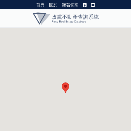
首頁
關於
顯著個案
黨產資料庫 I