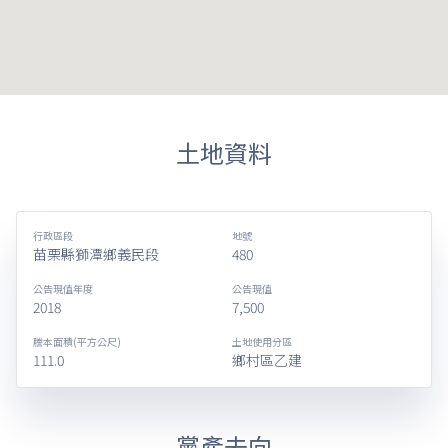
土地資料
行政區段
地號
苗栗縣獅潭鄉義民段
480
公告現值年度
公告現值
2018
7,500
謄本面積(平方公尺)
土地使用分區
111.0
鄉村區乙建
黨產去向