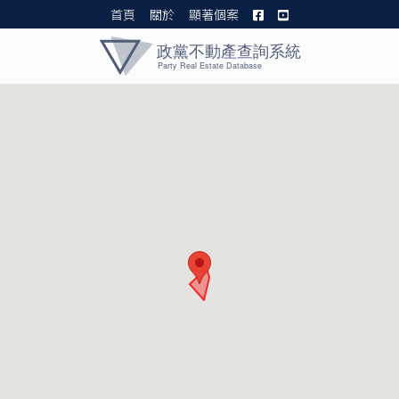
首頁
關於
顯著個案
黨產資料庫 I