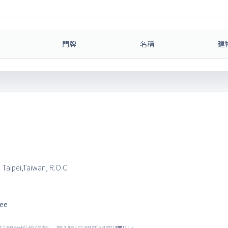
門牌
名稱
建
, Taipei,Taiwan, R.O.C
tee