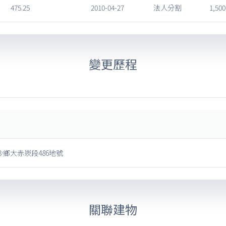
475.25
2010-04-27
法人分割
1,500
變更歷程
鄉大赤崁段486地號
關聯建物