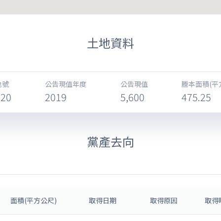
土地資料
地號
公告現值年度
公告現值
謄本面積(平
320
2019
5,600
475.25
黨產去向
面積(平方公尺)
取得日期
取得原因
取得