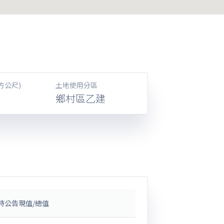
方公尺)
土地使用分區
鄉村區乙建
時公告現值/總值