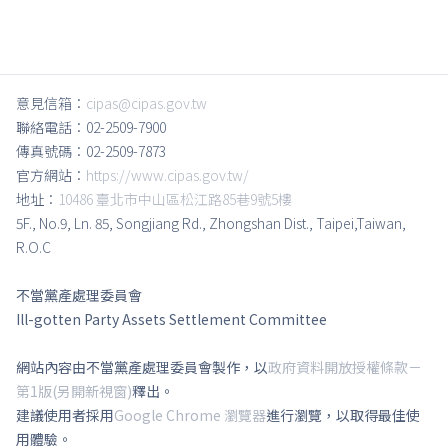
意見信箱：
cipas@cipas.gov.tw
聯絡電話：02-2509-7900
傳真號碼：02-2509-7873
官方網站：
https://www.cipas.gov.tw/
地址：
10486 臺北市中山區松江路85巷9號5樓
5F., No.9, Ln. 85, Songjiang Rd., Zhongshan Dist., Taipei,Taiwan,
R.O.C
不當黨產處理委員會
Ill-gotten Party Assets Settlement Committee
網站內容由不當黨產處理委員會製作，以
政府資料開放授權條款－
第1版(另開新視窗)
釋出。
建議使用者採用
Google Chrome 瀏覽器
進行瀏覽，以取得最佳使
用體驗。