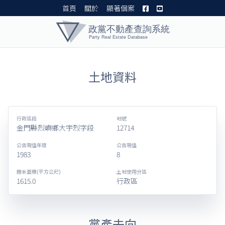
首頁
關於
顯著個案
黨產資料庫 I
土地資料
行政區段
地號
金門縣烈嶼鄉大宇烈字段
12714
公告現值年度
公告現值
1983
8
謄本面積(平方公尺)
土地使用分區
1615.0
行政區
黨產去向