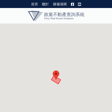
首頁
關於
顯著個案
黨產資料庫 I