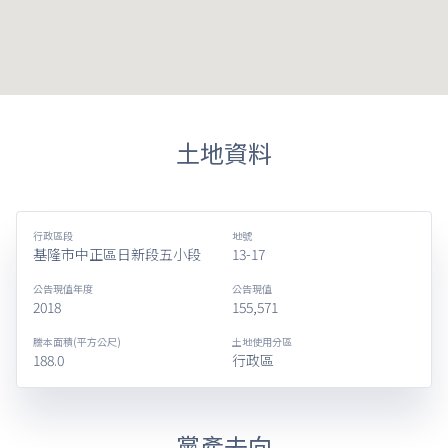
土地資料
行政區段
地號
基隆市中正區日新段五小段
13-17
公告現值年度
公告現值
2018
155,571
謄本面積(平方公尺)
土地使用分區
188.0
行政區
黨產去向