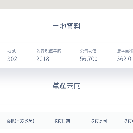
土地資料
地號
公告現值年度
公告現值
謄本面積
302
2018
56,700
362.0
黨產去向
面積(平方公尺)
取得日期
取得原因
取得