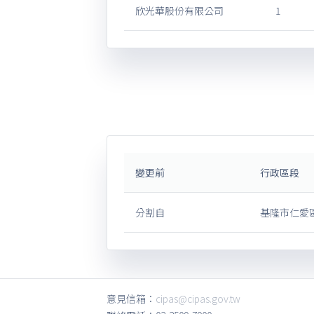
欣光華股份有限公司
1
變更前
行政區段
分割自
基隆市仁愛區
意見信箱：
cipas@cipas.gov.tw