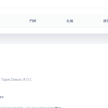
門牌
名稱
建
, Taipei,Taiwan, R.O.C
tee