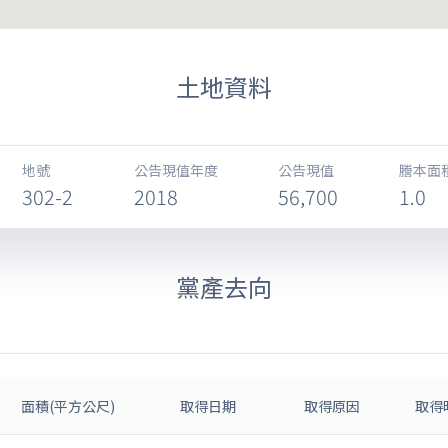
土地資料
地號
公告現值年度
公告現值
謄本面
302-2
2018
56,700
1.0
黨產去向
面積(平方公尺)
取得日期
取得原因
取得