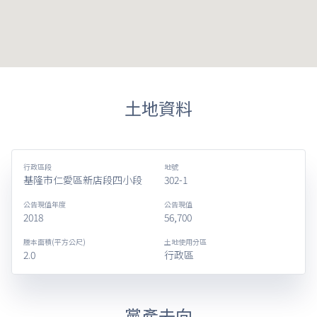
土地資料
行政區段
地號
基隆市仁愛區新店段四小段
302-1
公告現值年度
公告現值
2018
56,700
謄本面積(平方公尺)
土地使用分區
2.0
行政區
黨產去向