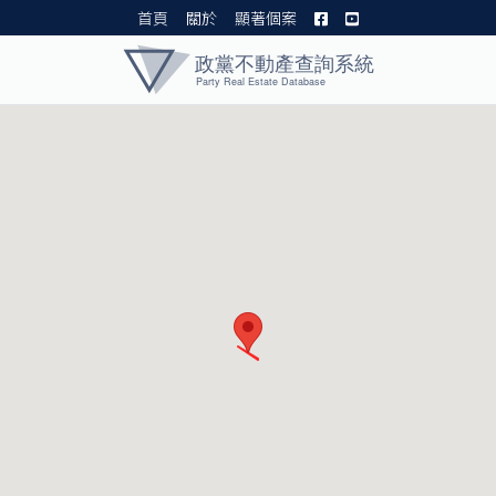
首頁
關於
顯著個案
黨產資料庫 I