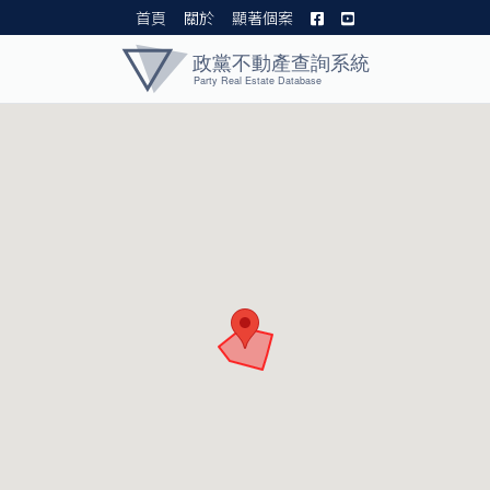
首頁
關於
顯著個案
黨產資料庫 I