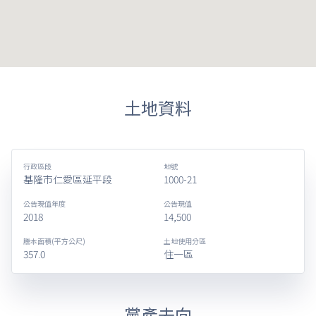
土地資料
行政區段
地號
基隆市仁愛區延平段
1000-21
公告現值年度
公告現值
2018
14,500
謄本面積(平方公尺)
土地使用分區
357.0
住一區
黨產去向