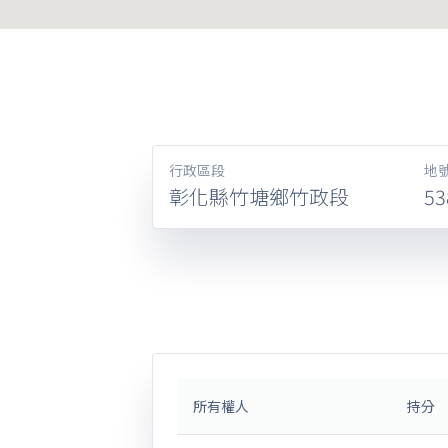
行政區段
地
彰化縣竹塘鄉竹政段
53
所有權人
持分