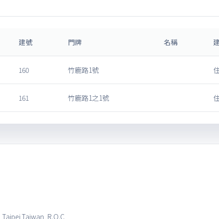
建號
門牌
名稱
160
竹鹿路1號
161
竹鹿路1之1號
, Taipei,Taiwan, R.O.C