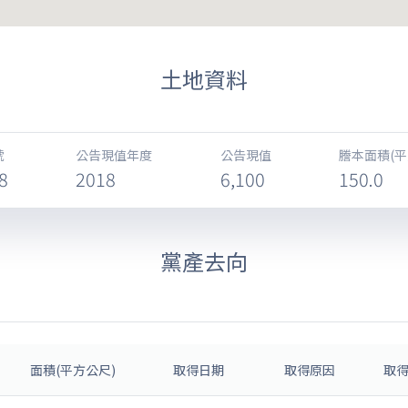
土地資料
號
公告現值年度
公告現值
謄本面積(平
8
2018
6,100
150.0
黨產去向
面積(平方公尺)
取得日期
取得原因
取得