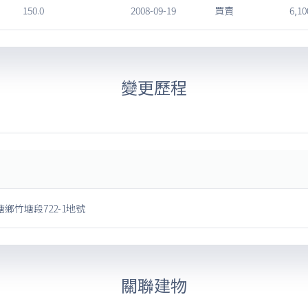
150.0
2008-09-19
買賣
6,10
變更歷程
鄉竹塘段722-1地號
關聯建物