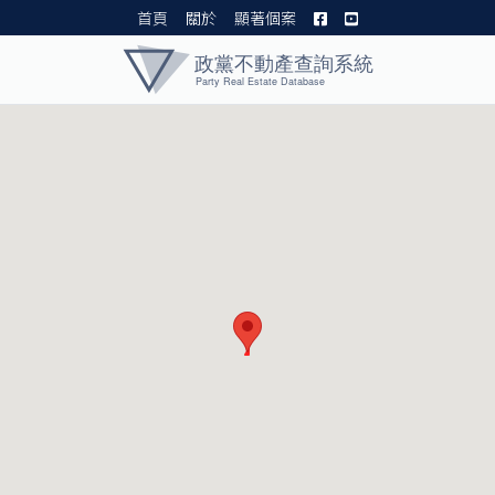
首頁
關於
顯著個案
黨產資料庫 I