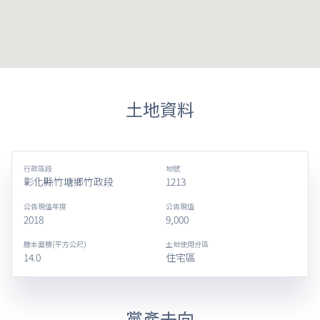
土地資料
行政區段
地號
彰化縣竹塘鄉竹政段
1213
公告現值年度
公告現值
2018
9,000
謄本面積(平方公尺)
土地使用分區
14.0
住宅區
黨產去向