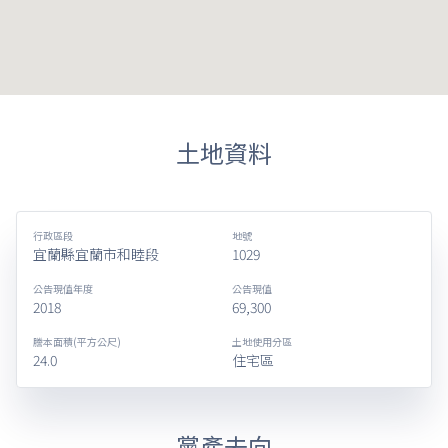
土地資料
行政區段
地號
宜蘭縣宜蘭市和睦段
1029
公告現值年度
公告現值
2018
69,300
謄本面積(平方公尺)
土地使用分區
24.0
住宅區
黨產去向