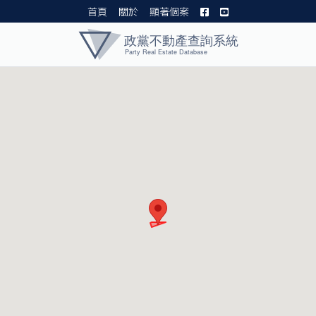
首頁
關於
顯著個案
黨產資料庫 I