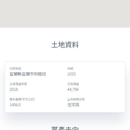
土地資料
行政區段
地號
宜蘭縣宜蘭市和睦段
1033
公告現值年度
公告現值
2018
44,796
謄本面積(平方公尺)
土地使用分區
1406.0
住宅區
黨產去向