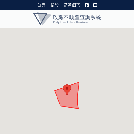
首頁
關於
顯著個案
黨產資料庫 I