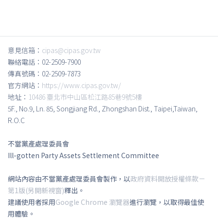
意見信箱：
cipas@cipas.gov.tw
聯絡電話：02-2509-7900
傳真號碼：02-2509-7873
官方網站：
https://www.cipas.gov.tw/
地址：
10486 臺北市中山區松江路85巷9號5樓
5F., No.9, Ln. 85, Songjiang Rd., Zhongshan Dist., Taipei,Taiwan,
R.O.C
不當黨產處理委員會
Ill-gotten Party Assets Settlement Committee
網站內容由不當黨產處理委員會製作，以
政府資料開放授權條款－
第1版(另開新視窗)
釋出。
建議使用者採用
Google Chrome 瀏覽器
進行瀏覽，以取得最佳使
用體驗。