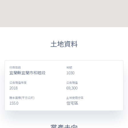
土地資料
行政區段
地號
宜蘭縣宜蘭市和睦段
1030
公告現值年度
公告現值
2018
69,300
謄本面積(平方公尺)
土地使用分區
155.0
住宅區
黨產去向