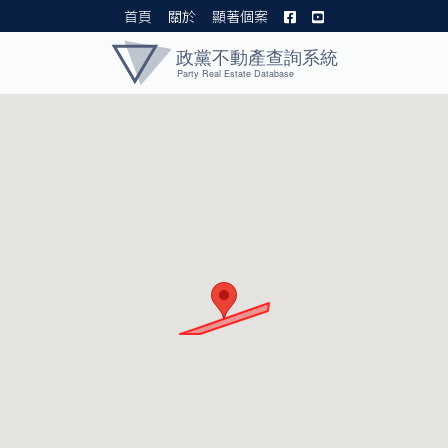
首頁
關於
顯著個案
黨產資料庫 I