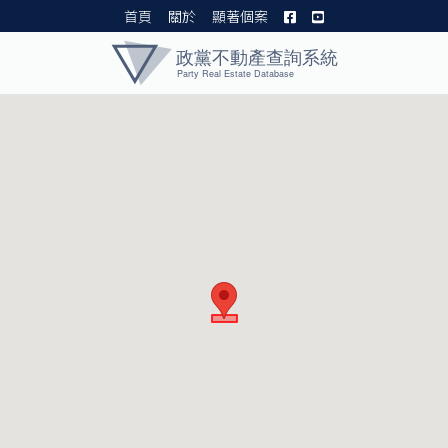
首頁
關於
顯著個案
黨產資料庫 I