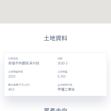
土地資料
行政區段
地號
高雄市林園區溪州段
3030-3
公告現值年度
公告現值
2019
5,763
謄本面積(平方公尺)
土地使用分區
49.0
甲種工業區
黨產去向