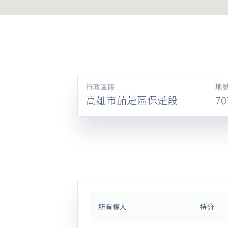
行政區段
地
高雄市茄萣區保萣段
70
所有權人
持分