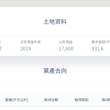
土地資料
號
公告現值年度
公告現值
謄本面積(平
7
2019
17,500
331.6
黨產去向
面積(平方公尺)
取得日期
取得原因
取得