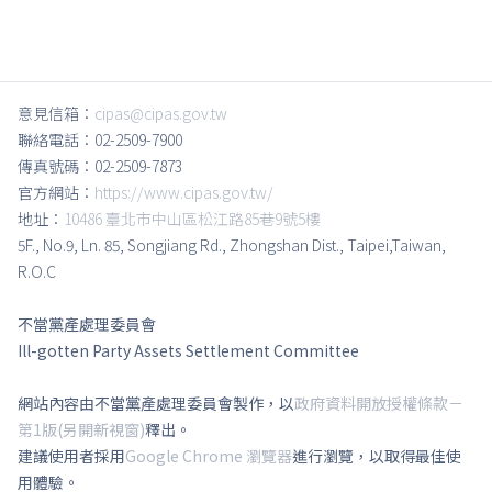
意見信箱：
cipas@cipas.gov.tw
聯絡電話：02-2509-7900
傳真號碼：02-2509-7873
官方網站：
https://www.cipas.gov.tw/
地址：
10486 臺北市中山區松江路85巷9號5樓
5F., No.9, Ln. 85, Songjiang Rd., Zhongshan Dist., Taipei,Taiwan,
R.O.C
不當黨產處理委員會
Ill-gotten Party Assets Settlement Committee
網站內容由不當黨產處理委員會製作，以
政府資料開放授權條款－
第1版(另開新視窗)
釋出。
建議使用者採用
Google Chrome 瀏覽器
進行瀏覽，以取得最佳使
用體驗。