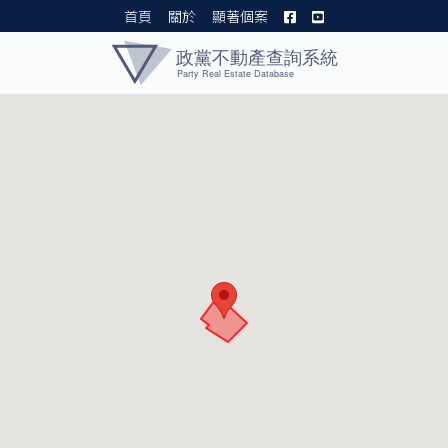
首頁
關於
顯著個案
黨產資料庫 I