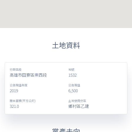
土地資料
行政區段
地號
高雄市田寮區崇西段
1532
公告現值年度
公告現值
2019
6,500
謄本面積(平方公尺)
土地使用分區
321.0
鄉村區乙建
黨產去向