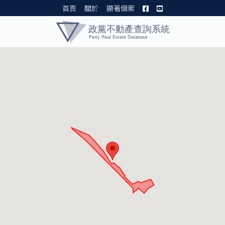
首頁
關於
顯著個案
黨產資料庫 I