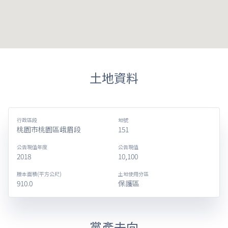
土地資料
行政區段
地號
桃園市桃園區峨眉段
151
公告現值年度
公告現值
2018
10,100
謄本面積(平方公尺)
土地使用分區
910.0
保護區
黨產去向