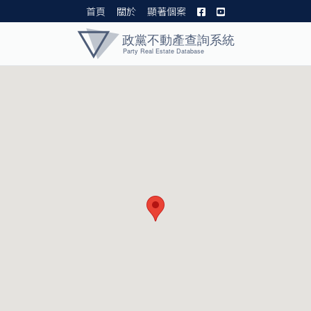
首頁
關於
顯著個案
黨產資料庫 I