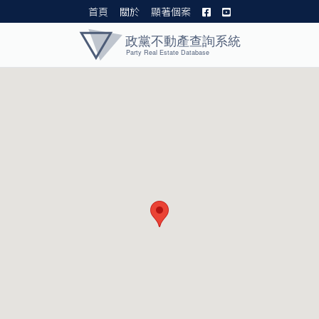
首頁
關於
顯著個案
黨產資料庫 I