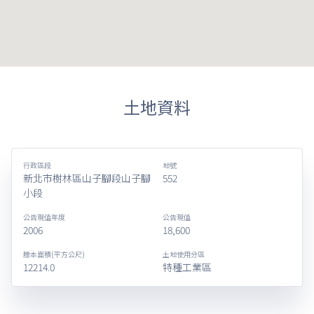
土地資料
行政區段
地號
新北市樹林區山子腳段山子腳
552
小段
公告現值年度
公告現值
2006
18,600
謄本面積(平方公尺)
土地使用分區
12214.0
特種工業區