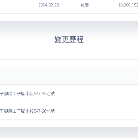
2004-02-23
買賣
18,900 / 5
變更歷程
腳段山子腳小段547-55地號
腳段山子腳小段547-26地號