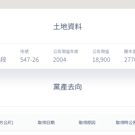
土地資料
地號
公告現值年度
公告現值
謄本
小段
547-26
2004
18,900
277
黨產去向
方公尺)
取得日期
取得原因
取得時公