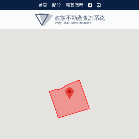
首頁
關於
顯著個案
黨產資料庫 I