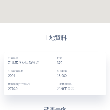
土地資料
行政區段
地號
新北市樹林區新興段
370
公告現值年度
公告現值
2004
18,900
謄本面積(平方公尺)
土地使用分區
2770.0
乙種工業區
黨產去向