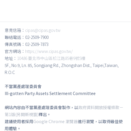
意見信箱：
cipas@cipas.gov.tw
聯絡電話：02-2509-7900
傳真號碼：02-2509-7873
官方網站：
https://www.cipas.gov.tw/
地址：
10486 臺北市中山區松江路85巷9號5樓
5F., No.9, Ln. 85, Songjiang Rd., Zhongshan Dist., Taipei,Taiwan,
R.O.C
不當黨產處理委員會
Ill-gotten Party Assets Settlement Committee
網站內容由不當黨產處理委員會製作，以
政府資料開放授權條款－
第1版(另開新視窗)
釋出。
建議使用者採用
Google Chrome 瀏覽器
進行瀏覽，以取得最佳使
用體驗。