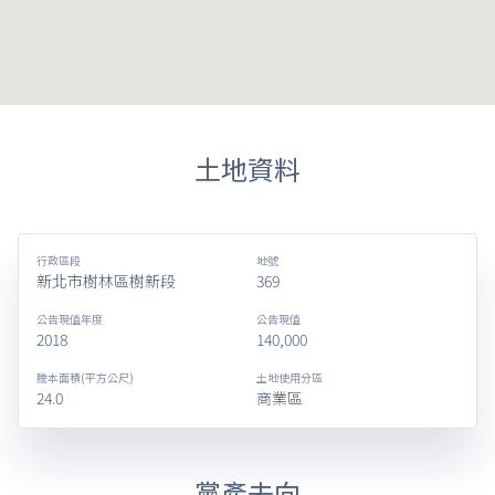
土地資料
行政區段
地號
新北市樹林區樹新段
369
公告現值年度
公告現值
2018
140,000
謄本面積(平方公尺)
土地使用分區
24.0
商業區
黨產去向