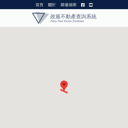
首頁
關於
顯著個案
黨產資料庫 I