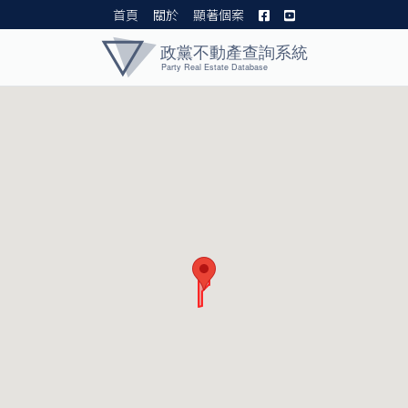
首頁
關於
顯著個案
黨產資料庫 I