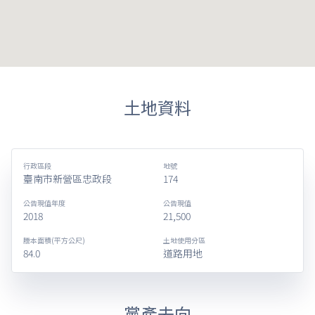
土地資料
行政區段
地號
臺南市新營區忠政段
174
公告現值年度
公告現值
2018
21,500
謄本面積(平方公尺)
土地使用分區
84.0
道路用地
黨產去向