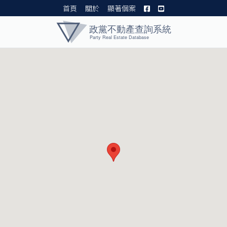
首頁
關於
顯著個案
黨產資料庫 I