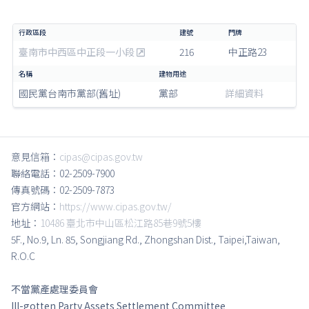
臺南市中西區中正段一小段
216
中正路23
國民黨台南市黨部(舊址)
黨部
詳細資料
意見信箱：
cipas@cipas.gov.tw
聯絡電話：02-2509-7900
傳真號碼：02-2509-7873
官方網站：
https://www.cipas.gov.tw/
地址：
10486 臺北市中山區松江路85巷9號5樓
5F., No.9, Ln. 85, Songjiang Rd., Zhongshan Dist., Taipei,Taiwan,
R.O.C
不當黨產處理委員會
Ill-gotten Party Assets Settlement Committee