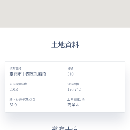
土地資料
行政區段
地號
臺南市中西區孔廟段
310
公告現值年度
公告現值
2018
176,742
謄本面積(平方公尺)
土地使用分區
51.0
商業區
黨產去向