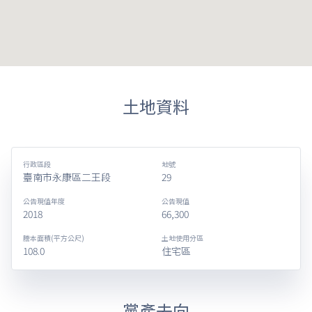
土地資料
行政區段
地號
臺南市永康區二王段
29
公告現值年度
公告現值
2018
66,300
謄本面積(平方公尺)
土地使用分區
108.0
住宅區
黨產去向