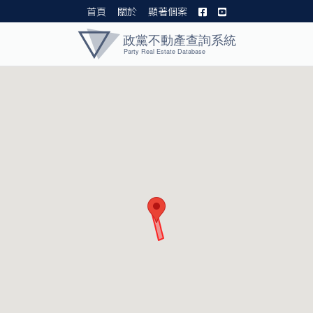
首頁
關於
顯著個案
黨產資料庫 I