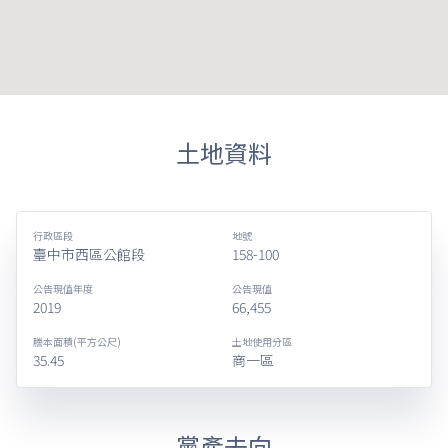
土地資料
行政區段
地號
臺中市西區公館段
158-100
公告現值年度
公告現值
2019
66,455
謄本面積(平方公尺)
土地使用分區
35.45
商一區
黨產去向