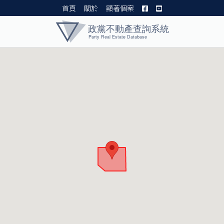
首頁
關於
顯著個案
黨產資料庫 I