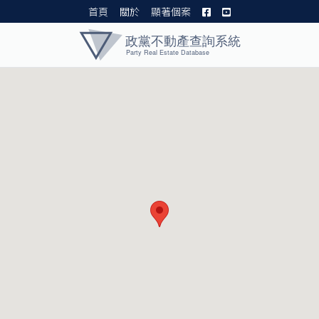
首頁
關於
顯著個案
黨產資料庫 I