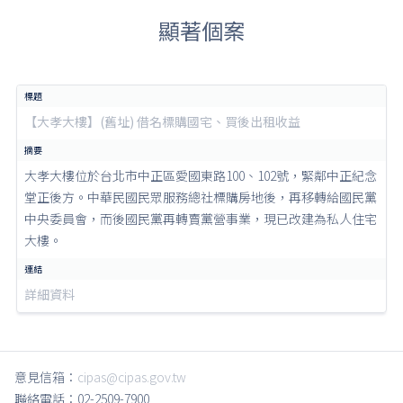
顯著個案
【大孝大樓】(舊址) 借名標購國宅、買後出租收益
大孝大樓位於台北市中正區愛國東路100、102號，緊鄰中正紀念
堂正後方。中華民國民眾服務總社標購房地後，再移轉給國民黨
中央委員會，而後國民黨再轉賣黨營事業，現已改建為私人住宅
大樓。
詳細資料
意見信箱：
cipas@cipas.gov.tw
聯絡電話：02-2509-7900