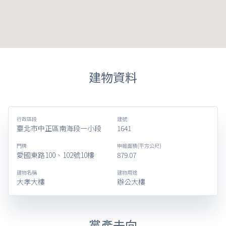
建物資料
行政區段
建號
臺北市中正區南海段一小段
1641
門牌
申報面積(平方公尺)
愛國東路100、102號10樓
879.07
建物名稱
建物用途
大孝大樓
辦公大樓
黨產去向