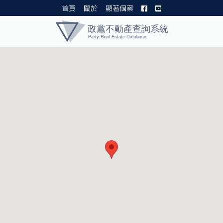
首頁
關於
顯著個案
黨產資料庫 I