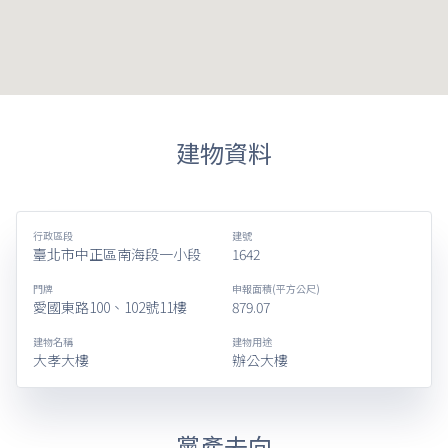
建物資料
行政區段
建號
臺北市中正區南海段一小段
1642
門牌
申報面積(平方公尺)
愛國東路100、102號11樓
879.07
建物名稱
建物用途
大孝大樓
辦公大樓
黨產去向