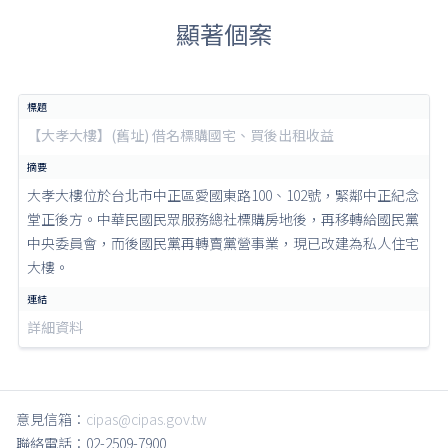
顯著個案
【大孝大樓】(舊址) 借名標購國宅、買後出租收益
大孝大樓位於台北市中正區愛國東路100、102號，緊鄰中正紀念
堂正後方。中華民國民眾服務總社標購房地後，再移轉給國民黨
中央委員會，而後國民黨再轉賣黨營事業，現已改建為私人住宅
大樓。
詳細資料
意見信箱：
cipas@cipas.gov.tw
聯絡電話：02-2509-7900