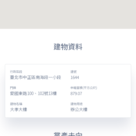
建物資料
行政區段
建號
臺北市中正區南海段一小段
1644
門牌
申報面積(平方公尺)
愛國東路100、102號13樓
879.07
建物名稱
建物用途
大孝大樓
辦公大樓
黨產去向