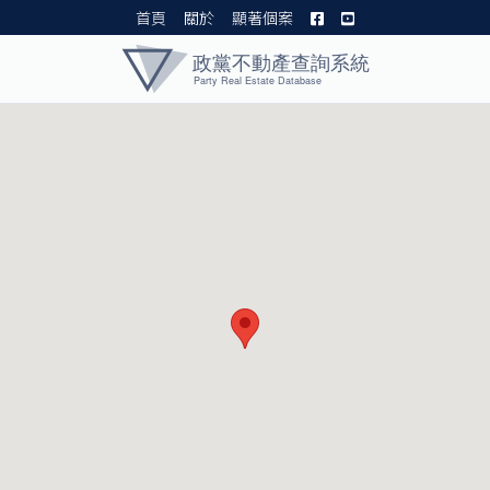
首頁
關於
顯著個案
黨產資料庫 I