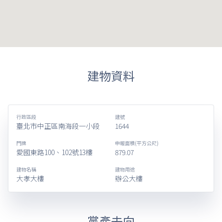
建物資料
行政區段
建號
臺北市中正區南海段一小段
1644
門牌
申報面積(平方公尺)
愛國東路100、102號13樓
879.07
建物名稱
建物用途
大孝大樓
辦公大樓
黨產去向