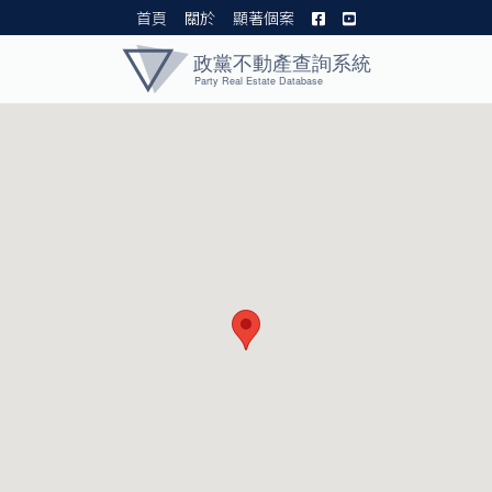
首頁
關於
顯著個案
黨產資料庫 I