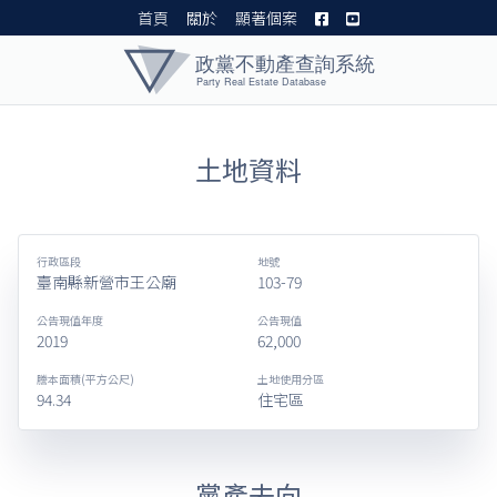
首頁
關於
顯著個案
黨產資料庫 I
土地資料
行政區段
地號
臺南縣新營市王公廟
103-79
公告現值年度
公告現值
2019
62,000
謄本面積(平方公尺)
土地使用分區
94.34
住宅區
黨產去向