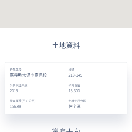
土地資料
行政區段
地號
嘉義縣太保市嘉保段
213-145
公告現值年度
公告現值
2019
13,300
謄本面積(平方公尺)
土地使用分區
156.98
住宅區
黨產去向