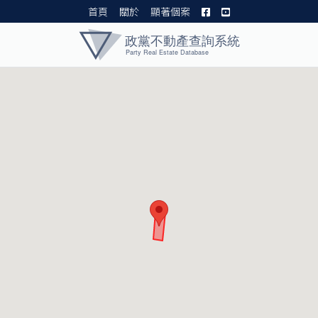
首頁
關於
顯著個案
黨產資料庫 I