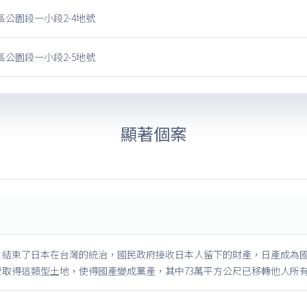
公園段一小段2-4地號
公園段一小段2-5地號
顯著個案
，結束了日本在台灣的統治，國民政府接收日本人留下的財產，日產成為
費取得這類型土地，使得國產變成黨產，其中73萬平方公尺已移轉他人所