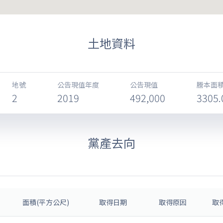
土地資料
地號
公告現值年度
公告現值
謄本面積
2
2019
492,000
3305.
黨產去向
面積(平方公尺)
取得日期
取得原因
取