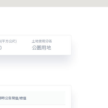
(平方公尺)
土地使用分區
0
公園用地
得時公告現值/總值