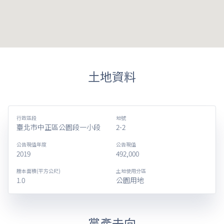
土地資料
行政區段
地號
臺北市中正區公園段一小段
2-2
公告現值年度
公告現值
2019
492,000
謄本面積(平方公尺)
土地使用分區
1.0
公園用地
黨產去向