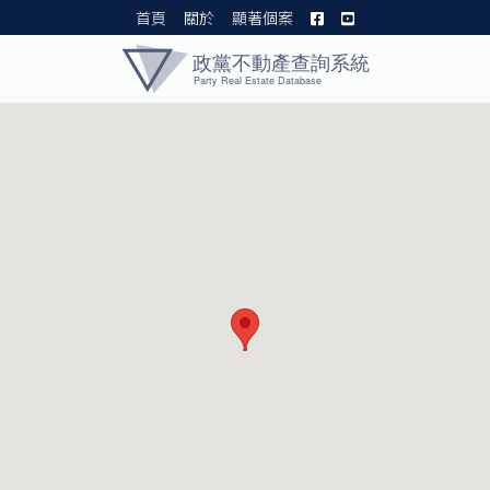
首頁
關於
顯著個案
黨產資料庫 I